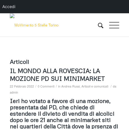
Accedi
Articoli
IL MONDO ALLA ROVESCIA: LA
MOZIONE PD SUI MINIMARKET
/
/
/
22 Febbraio 2022
0 Commenti
in
Andrea Russi
,
Articoli e comunicati
da
admin
Ieri ho votato a favore di una mozione,
presentata dal PD, che chiede di
estendere il divieto di vendita di alcolici
dopo le ore 21 anche ai minimarket siti
nei quartieri della Città dove la prsenza di